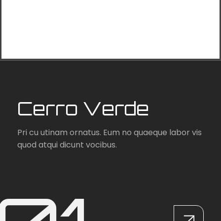
Cerro Verde
Pri cu utinam ornatus. Eum no quaeque labor
vis
quod atqui dicunt vocibus.