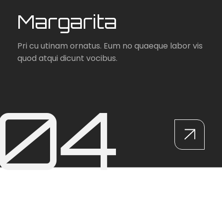
Margarita
Pri cu utinam ornatus. Eum no quaeque labor
vis
quod atqui dicunt vocibus.
04