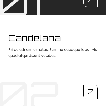
01
Candelaria
Pri cu utinam ornatus. Eum no quaeque labor
vis
quod atqui dicunt vocibus.
02