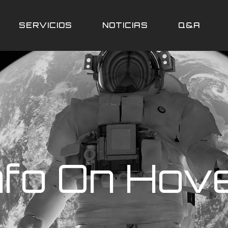
Promociones
SERVICIOS
NOTICIAS
Q&A
Promociones
nfo On Hov