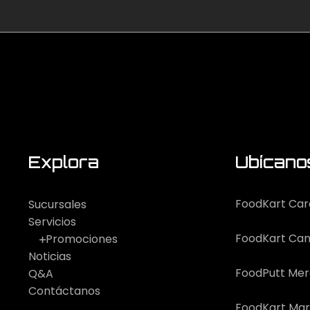
Explora
Ubícano
FoodKart Car
Sucursales
Servicios
FoodKart Can
Promociones
Noticias
FoodPutt Me
Q&A
Contáctanos
FoodKart Mar