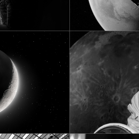
More to E
Tech
Media