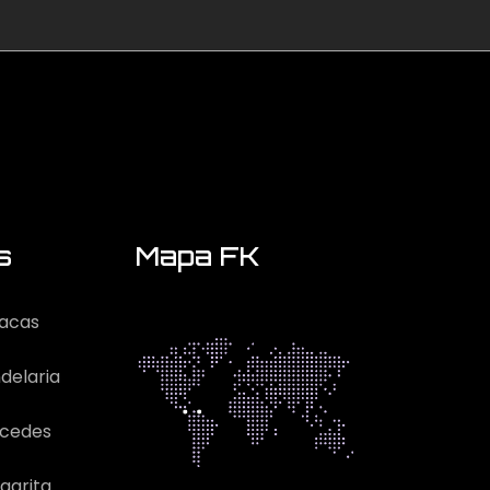
s
Mapa FK
acas
delaria
rcedes
garita