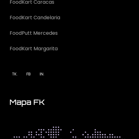
FoodKart Caracas
FoodKart Candelaria
FoodPutt Mercedes
FoodKart Margarita
TK.
FB
IN.
Mapa FK