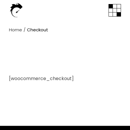
Skip
to
the
content
Home
Checkout
[woocommerce_checkout]